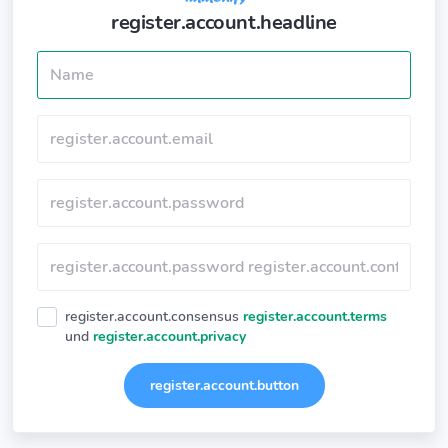
register.account.headline
register.account.consensus
register.account.terms
und
register.account.privacy
register.account.button