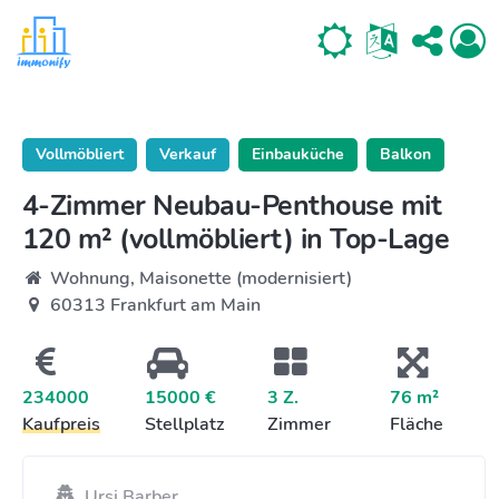
Vollmöbliert
Verkauf
Einbauküche
Balkon
4-Zimmer Neubau-Penthouse mit
120 m² (vollmöbliert) in Top-Lage
Wohnung, Maisonette (modernisiert)
60313 Frankfurt am Main
234000
15000 €
3 Z.
76 m²
Kaufpreis
Stellplatz
Zimmer
Fläche
Ursi Barber